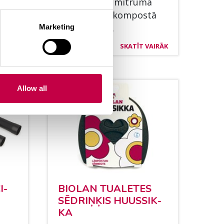
saist­vie­la un mit­ru­ma
ab­sorbētājs kom­postā
un sausajās...
Marketing
AIRĀK
SKATĪT VAIRĀK
Allow all
I­
BIO­LAN TUA­LE­TES
SĒDRIŅĶIS HUUS­SIK­
KA