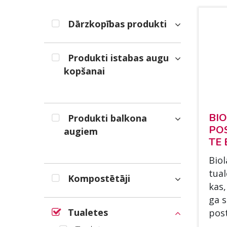
Dārzkopības produkti
Produkti istabas augu
kopšanai
BIO
Produkti balkona
POS
augiem
TE 
Bio­
tua­
Kompostētāji
kas,
ga s
Tualetes
post