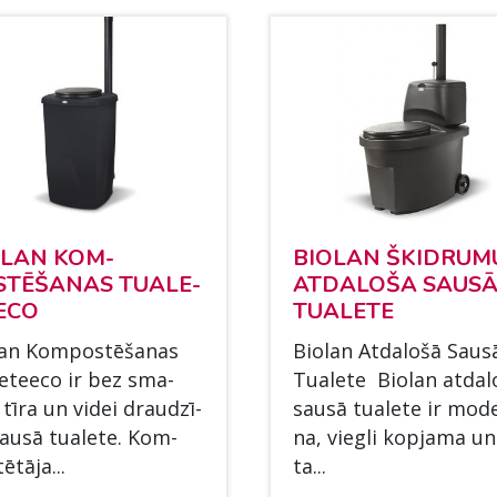
­LAN KOM­
BIO­LAN ŠKIDRU­M
TĒŠA­NAS TUA­LE­
AT­DA­LOŠA SAUS
ECO
TUA­LE­TE
lan Kom­postēša­nas
Bio­lan At­da­lošā Saus
le­teeco ir bez sma­
Tua­le­te Bio­lan at­da­
 tīra un vi­dei draudzī­
sausā tua­le­te ir mo­d
ausā tua­le­te. Kom­
na, viegli kop­ja­ma un
ētā­ja...
ta...