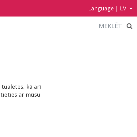
Language |
LV
MEKLĒT
ualetes, kā arī
stieties ar mūsu