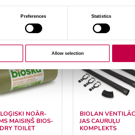
Preferences
Statistics
SKATĪT VAIRĀK
SKATĪT V
Allow selection
­LOĢIS­KI NOĀR­
BIO­LAN VEN­TILĀC
S MAI­SIŅŠ BIOS­
JAS CAU­RUĻU
DRY TOI­LET
KOMPLEKTS