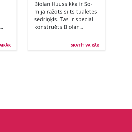
Bio­lan Huus­sik­ka ir So­
mijā ražots silts tua­le­tes
sēdriņķis. Tas ir speciā­li
..
kon­struēts Bio­lan...
AIRĀK
SKATĪT VAIRĀK