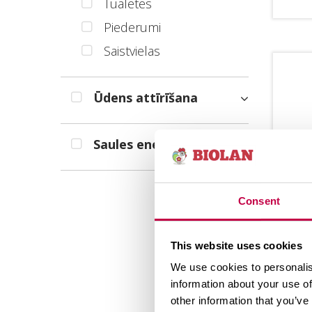
Tualetes
Piederumi
Saistvielas
Ūdens attīrīšana
Saules enerģija
BIO
Consent
LE­
Bio­
This website uses cookies
bez 
We use cookies to personalis
ērta
information about your use of
mājā
other information that you’ve