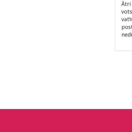
Ātri
vots
vatī
post
nedē