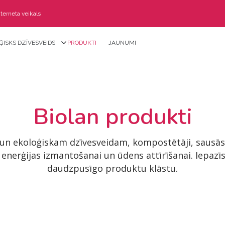
nterneta veikals
ĢISKS DZĪVESVEIDS
PRODUKTI
JAUNUMI
Biolan produkti
un ekoloģiskam dzīvesveidam, kompostētāji, sausās t
 enerģijas izmantošanai un ūdens attīrīšanai. Iepazī
daudzpusīgo produktu klāstu.