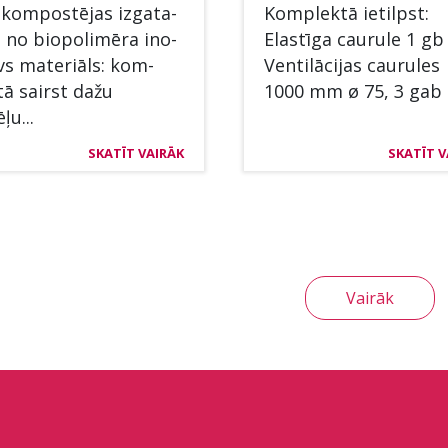
 kom­postē­jas iz­ga­ta­
Komplektā ie­tilpst:
 no bio­po­limē­ra ino­
Elastī­ga cau­ru­le 1 gb
vs ma­te­riāls: kom­
Ven­tilāci­jas cau­ru­les
ā sairst dažu
1000 mm ø 75, 3 gab .
ļu...
SKATĪT VAIRĀK
SKATĪT V
Vairāk