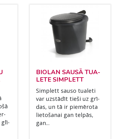
U
BIO­LAN SAUSĀ TUA­
Ā
LE­TE SIMPLETT
Simplett sauso tua­le­ti
ā
var uzstādīt tieši uz grī­
lošā
das, un tā ir piemē­ro­ta
er­
lie­toša­nai gan telpās,
 glī­
gan...