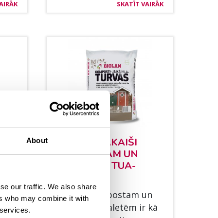
AIRĀK
SKATĪT VAIRĀK
T
BIO­LAN PA­KAIŠI
About
KOM­POS­TAM UN
SAUSAJĀM TUA­
Til­
LETĒM
ro­ta
se our traffic. We also share
Pa­kaiši kom­pos­tam un
ai Ja
ers who may combine it with
sausajām tua­letēm ir kā
 services.