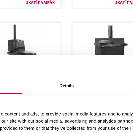
SKATĪT VAIRĀK
SKATĪT V
­LAN SAUSĀ TUA­
BIO­LAN PO­PU­LET
Details
TE
200
lan Sausā tua­le­te ir
Dažādām va­jadzībām! 
sma­kas un lie­toša­nai
pums: 200 lit­ri Piemē­
e content and ads, to provide social media features and to analy
 sausā tua­le­te lau­ku
arī biežai iz­man­toša­n
 our site with our social media, advertising and analytics partn
s un va­sarnīcai. To...
ne­pieciešams,...
 provided to them or that they’ve collected from your use of their