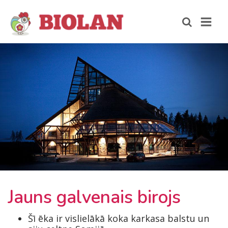
Jauns galvenais birojs
Šī ēka ir vislielākā koka karkasa balstu un