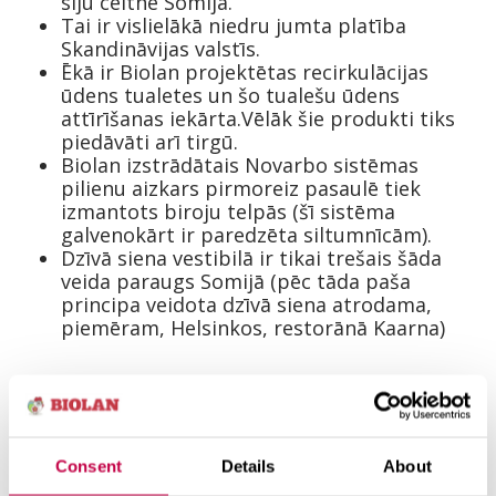
siju celtne Somijā.
Tai ir vislielākā niedru jumta platība
Skandināvijas valstīs.
Ēkā ir Biolan projektētas recirkulācijas
ūdens tualetes un šo tualešu ūdens
attīrīšanas iekārta.Vēlāk šie produkti tiks
piedāvāti arī tirgū.
Biolan izstrādātais Novarbo sistēmas
pilienu aizkars pirmoreiz pasaulē tiek
izmantots biroju telpās (šī sistēma
galvenokārt ir paredzēta siltumnīcām).
Dzīvā siena vestibilā ir tikai trešais šāda
veida paraugs Somijā (pēc tāda paša
principa veidota dzīvā siena atrodama,
piemēram, Helsinkos, restorānā Kaarna)
Biolan jaunajā biroju ēkā izmantoti daudzi
ekoloģiski un eksperimentāli risinājumi un
dažādi dabas materiāli – paužot slavinājumu
Consent
Details
About
kokam, akmenim un dabai kopumā. Daudzas