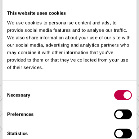
idejas ierosinājis Pekka Kariniemi:
"Kāpēc jāpārvērš vērtīgi, līdz pat trīssimt
This website uses cookies
gadiem seni koki par milimetru plānām finiera
We use cookies to personalise content and ads, to
loksnēm, ja var izmantot veselus kokus kā
provide social media features and to analyse our traffic.
celtniecības un interjera dizaina elementus? Ja
We also share information about your use of our site with
ar to pareizi rīkojas, koks spēj kalpot tiešām
our social media, advertising and analytics partners who
ļoti ilgi. Turklāt tas ir tik skaists. Tāpēc nevajag
may combine it with other information that you’ve
provided to them or that they’ve collected from your use
slēpt koku konstrukcijas iekšienē. Gluži pretēji –
of their services.
tas ir pienācīgi jāparāda."
Consent
Tehniskais raksturojums
Necessary
Selection
Materiālu daudzums:
Preferences
Enerģija un vide
Statistics
Prezentācija