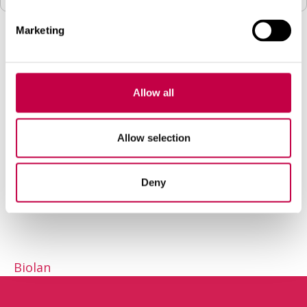
Marketing
Skatiet arī
Allow all
Iepazīstieties ar Biolan produkciju
Allow selection
Kontakti
Deny
Biolan