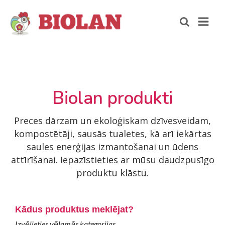
Biolan produkti
Preces dārzam un ekoloģiskam dzīvesveidam,
kompostētāji, sausās tualetes, kā arī iekārtas
saules enerģijas izmantošanai un ūdens
attīrīšanai. Iepazīstieties ar mūsu daudzpusīgo
produktu klāstu.
Kādus produktus meklējat?
Izvēlieties vēlamās kategorijas.