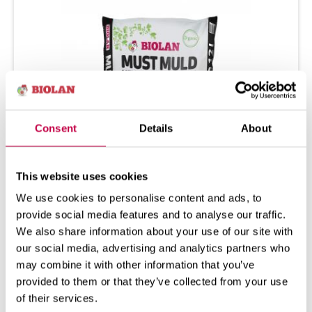
Consent
Details
About
This website uses cookies
We use cookies to personalise content and ads, to
BIO­LAN MELNZE­ME TEL­PAU­GIEM
provide social media features and to analyse our traffic.
We also share information about your use of our site with
Bio­lan Melnze­me tel­pau­giem ir dabīgs
our social media, advertising and analytics partners who
augs­nes maisī­jums is­ta­bas au­giem, kas
may combine it with other information that you’ve
piemē­rots puķu...
provided to them or that they’ve collected from your use
of their services.
SKATĪT VAIRĀK