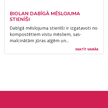
BIO­LAN DABĪGĀ MĒS­LO­JU­MA
STIENĪŠI
Dabīgā mēs­lo­ju­ma stienīši ir iz­ga­ta­vo­ti no
kom­postē­tiem vis­tu mēs­liem, sas­
malcinātām jū­ras aļģēm un...
SKATĪT VAIRĀK