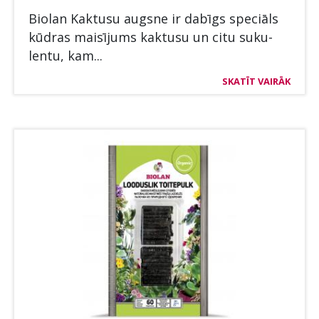
Bio­lan Kak­tusu augs­ne ir dabīgs speciāls
kū­dras maisī­jums kak­tusu un citu su­ku­
len­tu, kam...
SKATĪT VAIRĀK