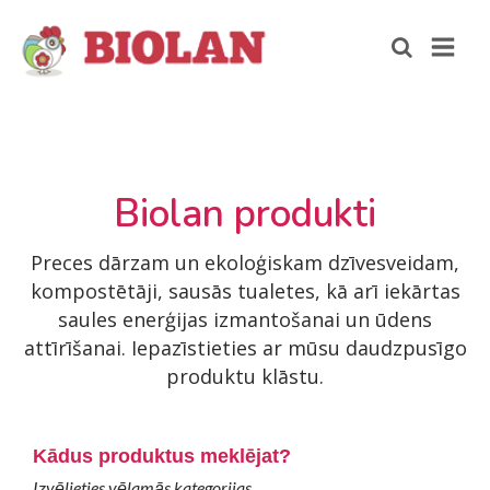
Biolan produkti
Preces dārzam un ekoloģiskam dzīvesveidam,
kompostētāji, sausās tualetes, kā arī iekārtas
saules enerģijas izmantošanai un ūdens
attīrīšanai. Iepazīstieties ar mūsu daudzpusīgo
produktu klāstu.
Kādus produktus meklējat?
Izvēlieties vēlamās kategorijas.