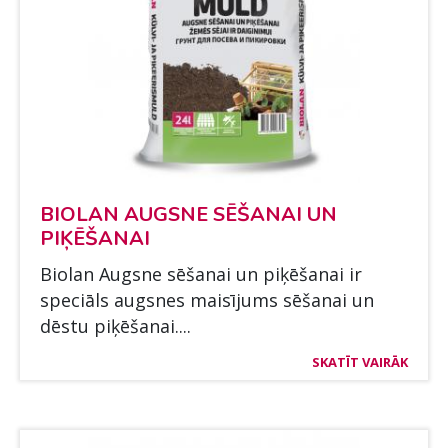
BIO­LAN AUGS­NE SĒŠA­NAI UN
PIĶĒŠA­NAI
Bio­lan Augs­ne sēša­nai un piķēša­nai ir
speciāls augs­nes maisī­jums sēša­nai un
dēs­tu piķēša­nai....
SKATĪT VAIRĀK