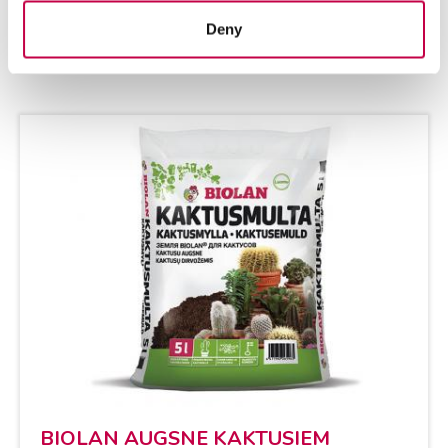
piemē­rots puķu­po­du...
Deny
SKATĪT VAIRĀK
BIO­LAN AUGS­NE KAK­TUSIEM