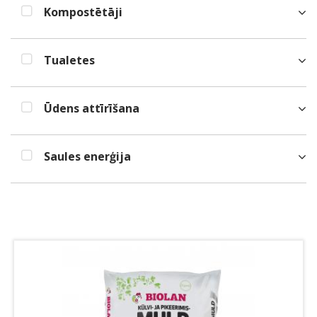
Kompostētāji
Tualetes
Ūdens attīrīšana
Saules enerģija