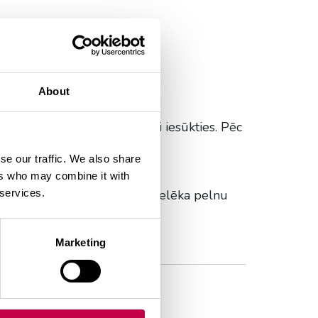
About
ļu un ļauj dažas minutes tai iesūkties. Pēc
ntošanai.
se our traffic. We also share
ers who may combine it with
jošām oglēm ir izveidojusie pelēka pelnu
 services.
Marketing