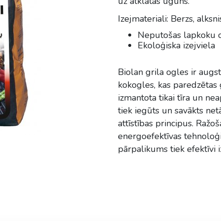
uz atklātas uguns.
Izejmateriali: Berzs, alksni
Neputošas lapkoku 
Ekoloģiska izejviela
Biolan grila ogles ir augs
kokogles, kas paredzētas 
izmantota tikai tīra un ne
tiek iegūts un savākts net
attīstības principus. Raž
energoefektīvas tehnoloģij
pārpalikums tiek efektīvi 