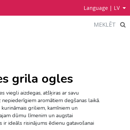
Language |
LV
MEKLĒT
s grila ogles
s viegli aizdegas, atšķiras ar savu
 nepiederīgiem aromātiem degšanas laikā.
s kurināmais griliem, kamīniem un
majam dūmu līmenim un augstai
s ir ideāls risinājums ēdienu gatavošanai