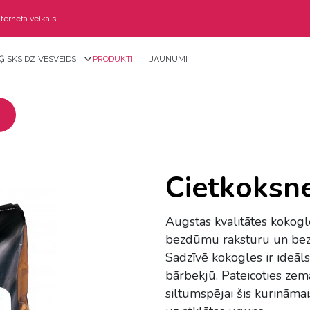
nterneta veikals
ĢISKS DZĪVESVEIDS
PRODUKTI
JAUNUMI
Cietkoksne
Augstas kvalitātes kokogle
bezdūmu raksturu un bez
Sadzīvē kokogles ir ideāl
bārbekjū. Pateicoties ze
siltumspējai šis kurināmai