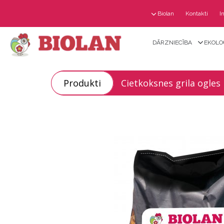
Biolan
Kontakti
I
DĀRZNIECĪBA
EKOLO
Produkti
Cietkoksnes grila ogles