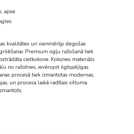
s, apse
ogles
tas kvalitātes un vienmērīgi degošas
grilēšanai. Premium ogļu ražošanā tiek
apstrādāta cietkoksne. Koksnes materiāls
ālu no ražotnes, ievērojot ilgtspējīgas
ošanas procesā tiek izmantotas modernas,
as, un procesa laikā radītais siltuma
izmantots.