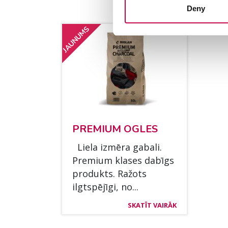
Deny
JAUNUMS
PRE­MIUM OGLES
Lie­la izmē­ra ga­ba­li.
Pre­mium kla­ses dabīgs
pro­dukts. Ražots
ilgtspējī­gi, no...
SKATĪT VAIRĀK