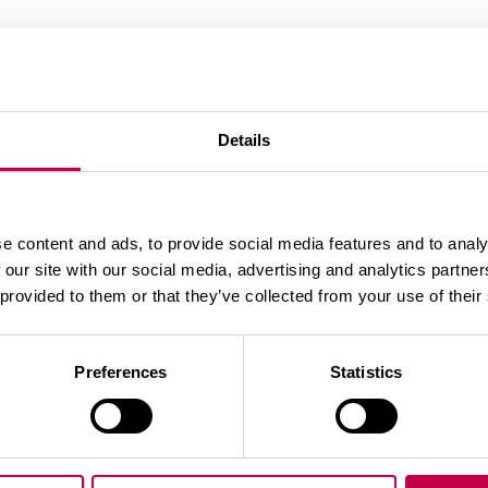
Details
rza un ievieto grila vidū starp oglēm. Papīru aplej ar eļ
izveidojusies pelēka pelnu kārtiņa, grils ir gatavs izma
e content and ads, to provide social media features and to analy
letēm:
 our site with our social media, advertising and analytics partn
 aizdedzināšanas tablešu. Tās aizdedzina. Kad uz kvēlo
 provided to them or that they’ve collected from your use of their
Preferences
Statistics
Ar tēmu saistītie produkti