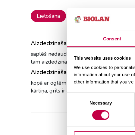
Lietošana
Informācija par produktu
Consent
Aizdedzināšana ar pārtikas eļļu:
saplēš nedaudz saimniecības papīra, to sabu
This website uses cookies
tam aizdedzina. Kad uz kvēlojošām oglēm ir 
We use cookies to personalis
Aizdedzināšana ar aizdedzināšanas tab
information about your use of
kopā ar oglēm grilā ieber pāris ekoloģisko
other information that you’ve
kārtiņa, grils ir gatavs izmantošanai.
Consent
Necessary
Selection