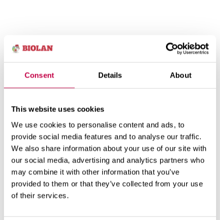
Consent
Details
About
Biolan Komposta
This website uses cookies
maisītājs
We use cookies to personalise content and ads, to
provide social media features and to analyse our traffic.
Komposta Maisītājs ir izgatavots no ar stikla
We also share information about your use of our site with
škiedru armēta propilēna. Tas nerūsē un
our social media, advertising and analytics partners who
neoksidējas pat pēc ilgāka laika. Pateicoties
may combine it with other information that you’ve
komposta maisītāja vieglajai konstrukcijai, komposta
provided to them or that they’ve collected from your use
of their services.
maisīšana ir bez piepūles. Komposta Maisītāja
garums ir 91 cm.