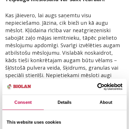
Kas jāievero, lai augs saņemtu visu
nepieciešamo. Jāzina, cik bieži un kā augu
mēslot. Kļūdaina rīcība var neatgriezeniski
sabojāt zaļo mājas iemītnieku, tāpēc pielieto
mēslojumu apdomīgi. Svarīgi izvēlēties augam
atbilstošu mēslojumu. Vislabāk noskaidrot,
kāds tieši konkrētajam augam būtu vēlams –
šķīstošā pulvera veida, šķidrums, granulas vai
speciāli stienīši. Nepietiekami mēsloti augi
vienmēr izskatīsies blāvi un vārg.
Mēslojuma devas un lietošanas instrukcija
Consent
Details
About
parasti ir atrodama uz mēslojuma iepakojuma.
Regulāra mēslošana turpinās no februāra līdz
oktobra beigām.
This website uses cookies