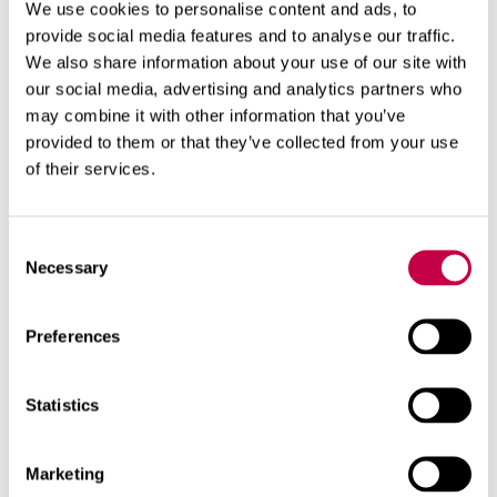
We use cookies to personalise content and ads, to
Padomi soli pa solim, kā pareizi pārstādīt
provide social media features and to analyse our traffic.
augu no viena poda citā.
We also share information about your use of our site with
our social media, advertising and analytics partners who
may combine it with other information that you’ve
Ja ievērosiet norādījumus, augsnei būs izturīga
provided to them or that they’ve collected from your use
struktūra un tā tiks saglabāta līdz nākamajai
of their services.
augsnes maiņai.
1. Dienu pirms pārstādīšanas kārtīgi
Consent
Necessary
aplaistiet augu. Tādā veidā būs vieglāk
Selection
izņemt augu no poda.
Preferences
2. Augsni pirms likšanas podā samitriniet
atsevišķā traukā - 1 dl ūdens uz 1 l augsnes.
Statistics
3. Izņemiet augu no vecā poda un viegli
Marketing
atdaliet no saknēm veco augsni. Izgrieziet