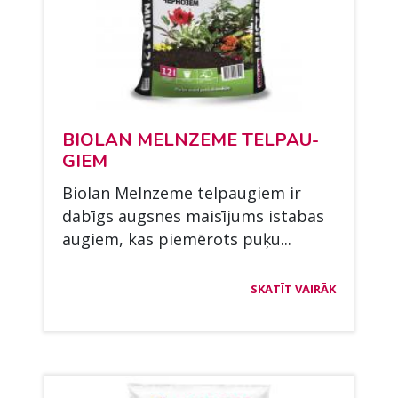
BIO­LAN MELNZE­ME TEL­PAU­
GIEM
Bio­lan Melnze­me tel­pau­giem ir
dabīgs augs­nes maisī­jums is­ta­bas
au­giem, kas piemē­rots puķu...
SKATĪT VAIRĀK