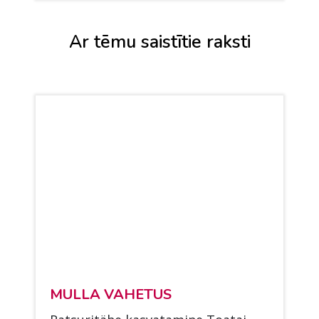
Ar tēmu saistītie raksti
MUL­LA VA­HE­TUS