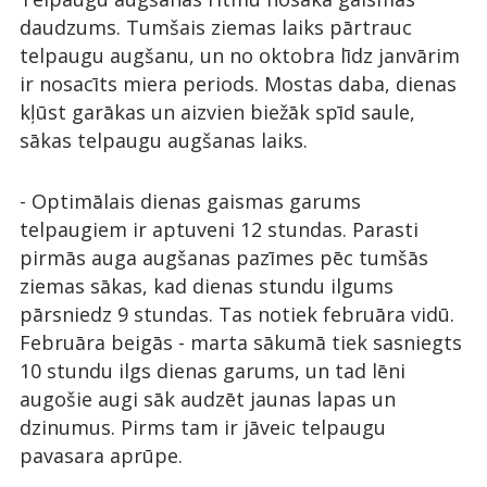
daudzums. Tumšais ziemas laiks pārtrauc
telpaugu augšanu, un no oktobra līdz janvārim
ir nosacīts miera periods. Mostas daba, dienas
kļūst garākas un aizvien biežāk spīd saule,
sākas telpaugu augšanas laiks.
- Optimālais dienas gaismas garums
telpaugiem ir aptuveni 12 stundas. Parasti
pirmās auga augšanas pazīmes pēc tumšās
ziemas sākas, kad dienas stundu ilgums
pārsniedz 9 stundas. Tas notiek februāra vidū.
Februāra beigās - marta sākumā tiek sasniegts
10 stundu ilgs dienas garums, un tad lēni
augošie augi sāk audzēt jaunas lapas un
dzinumus. Pirms tam ir jāveic telpaugu
pavasara aprūpe.