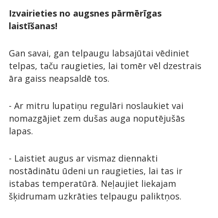
Izvairieties no augsnes pārmērīgas
laistīšanas!
Gan savai, gan telpaugu labsajūtai vēdiniet
telpas, taču raugieties, lai tomēr vēl dzestrais
āra gaiss neapsaldē tos.
- Ar mitru lupatiņu regulāri noslaukiet vai
nomazgājiet zem dušas auga noputējušās
lapas.
- Laistiet augus ar vismaz diennakti
nostādinātu ūdeni un raugieties, lai tas ir
istabas temperatūrā. Neļaujiet liekajam
šķidrumam uzkrāties telpaugu paliktņos.