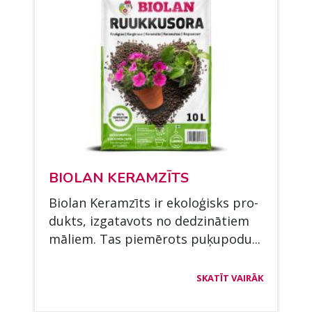
BIO­LAN KE­RAMZĪTS
Bio­lan Ke­ramzīts ir eko­loģisks pro­
dukts, iz­ga­ta­vots no dedzinā­tiem
mā­liem. Tas piemē­rots puķu­po­du...
SKATĪT VAIRĀK