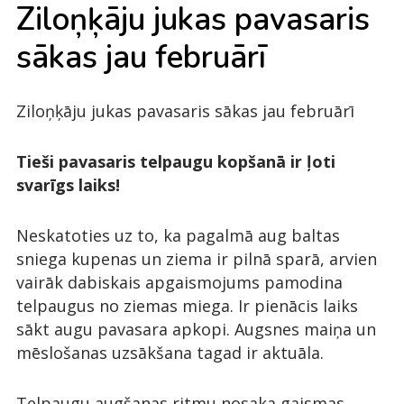
Zi­loņķā­ju ju­kas pa­va­sa­ris
sā­kas jau fe­bruārī
Ziloņķāju jukas pavasaris sākas jau februārī
Tieši pavasaris telpaugu kopšanā ir ļoti
svarīgs laiks!
Neskatoties uz to, ka pagalmā aug baltas
sniega kupenas un ziema ir pilnā sparā, arvien
vairāk dabiskais apgaismojums pamodina
telpaugus no ziemas miega. Ir pienācis laiks
sākt augu pavasara apkopi. Augsnes maiņa un
mēslošanas uzsākšana tagad ir aktuāla.
Telpaugu augšanas ritmu nosaka gaismas