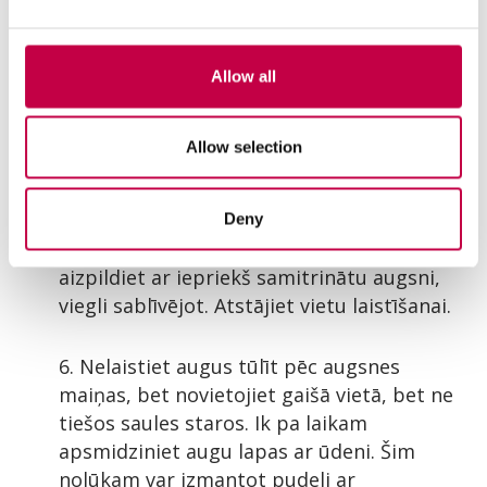
mirušās saknes.
4. Pirms lieciet puķu podā jaunu augsni,
Allow all
ieberiet tajā dazus centimetrus
Biolan
Keramzīta
un pārklājiet ar plānu substrāta
Allow selection
slāni.
5. Ielieciet augu jaunā puķupodā. Vietas
Deny
starp saknēm un puķupoda malām
aizpildiet ar iepriekš samitrinātu augsni,
viegli sablīvējot. Atstājiet vietu laistīšanai.
6. Nelaistiet augus tūlīt pēc augsnes
maiņas, bet novietojiet gaišā vietā, bet ne
tiešos saules staros. Ik pa laikam
apsmidziniet augu lapas ar ūdeni. Šim
nolūkam var izmantot pudeli ar