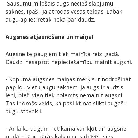
Sausumu mīlošais augs necieš slapjumu
saknēs, īpaši, ja atrodas vēsās telpās. Labāk
augu apliet retāk nekā par daudz.
Augsnes atjaunošana un maiņa!
Augsne telpaugiem tiek mainīta reizi gadā.
Daudzi nesaprot nepieciešamību mainīt augsni.
- Kopumā augsnes maiņas mērķis ir nodrošināt
papildu vietu augu saknēm. Ja augs ir audzis
lēni, bieži vien tiek nolemts nemainīt augsni.
Tas ir drošs veids, kā pasliktināt slikti augošu
augu stāvokli.
- Ar laiku augam netīkama var kļūt arī augsne
podā – tā ir pārāk kaļķaina, sablīvējusies.