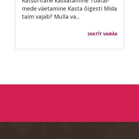
Rat­su­ri­tä­he kas­va­ta­mi­ne Toa­tai­
me­de väe­ta­mi­ne Kas­ta õi­ges­ti Mida
taim va­jab? Mul­la va...
SKATĪT VAIRĀK