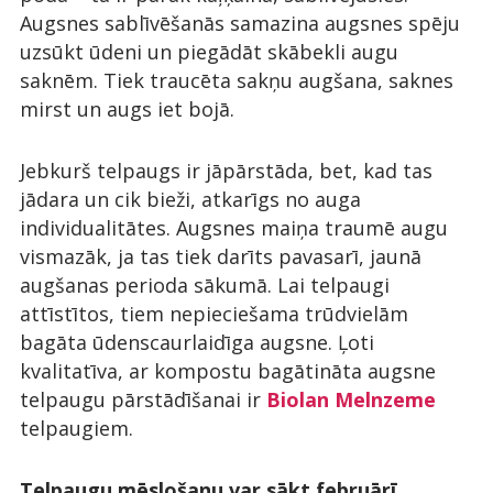
Augsnes sablīvēšanās samazina augsnes spēju
uzsūkt ūdeni un piegādāt skābekli augu
saknēm. Tiek traucēta sakņu augšana, saknes
mirst un augs iet bojā.
Jebkurš telpaugs ir jāpārstāda, bet, kad tas
jādara un cik bieži, atkarīgs no auga
individualitātes. Augsnes maiņa traumē augu
vismazāk, ja tas tiek darīts pavasarī, jaunā
augšanas perioda sākumā. Lai telpaugi
attīstītos, tiem nepieciešama trūdvielām
bagāta ūdenscaurlaidīga augsne. Ļoti
kvalitatīva, ar kompostu bagātināta augsne
telpaugu pārstādīšanai ir
Biolan Melnzeme
telpaugiem.
Telpaugu mēslošanu var sākt februārī.