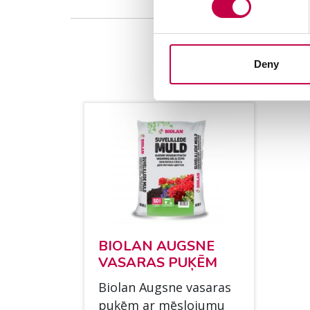
Deny
BIO­LAN AUGS­NE
VA­SA­RAS PUĶĒM
Bio­lan Augs­ne va­sa­ras
puķēm ar mēs­lo­ju­mu