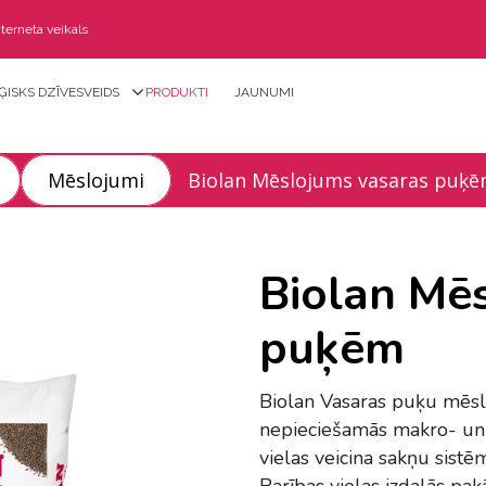
nterneta veikals
ĢISKS DZĪVESVEIDS
PRODUKTI
JAUNUMI
Mēslojumi
Biolan Mēslojums vasaras puķ
Biolan Mē
puķēm
Biolan Vasaras puķu mēsl
nepieciešamās makro- un 
vielas veicina sakņu sistē
Barības vielas izdalās pa