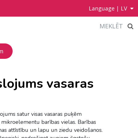
Language |
LV
MEKLĒT
ēm
slojums vasaras
ojums satur visas vasaras puķēm
mikroelementu barības vielas. Barības
mas attīstību un lapu un ziedu veidošanos.
kāpeniski, nodrošinot augiem ilgstošu