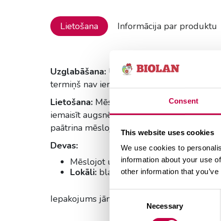
Lietošana
Informācija par produktu
Uzglabāšana:
Uzglabāt sausā vietā, sargā
termiņš nav ierobežots
Lietošana:
Mēslojumu uzkaisa uz augsnes vir
Consent
iemaisīt augsnē. Lokāli mēslojot - stāda m
paātrina mēslojuma šķīšanu.
This website uses cookies
Devas:
We use cookies to personalis
information about your use of
Mēslojot uz augsnes virsmas 3,5 dl/m
Lokāli:
blakus augam 1–2 dl uz augu.P
other information that you’ve
Consent
Iepakojums jānodod plastmasas pārstrādei
Necessary
Selection