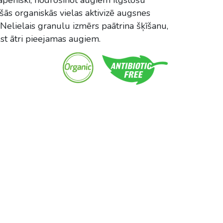
ās organiskās vielas aktivizē augsnes
elielais granulu izmērs paātrina šķīšanu,
ūst ātri pieejamas augiem.