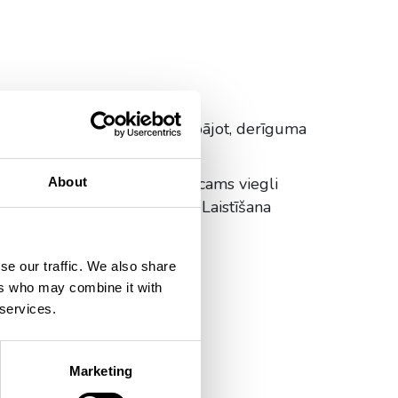
eejamā vietā. Pareizi uzglabājot, derīguma
ēji izkaisītās granulas ieteicams viegli
About
Granulas pārklāj ar augsni. Laistīšana
se our traffic. We also share
ers who may combine it with
 services.
Marketing