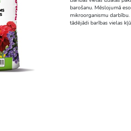
barošanu. Mēslojumā esoš
mikroorganismu darbību. N
tādējādi barības vielas kļ