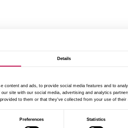
jot no mitruma un turot bērniem un mājdzīvniekiem nepi
smas vai lokāli – ieber bedrītē netālu no stāda. Virspus
Details
alā izveido bedrīti un ieber apmēram 1–2 dl mēslojuma. 
e content and ads, to provide social media features and to analy
 our site with our social media, advertising and analytics partn
², papildmēslojums jūlija sākumā 3,5 dl/m²
ietiek ar vienreizēju mēslošanu stādīšanas laikā.
 provided to them or that they’ve collected from your use of their
.
Preferences
Statistics