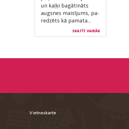
un kaļķi bagā­tināts
augs­nes maisī­jums, pa­
redzēts kā pa­ma­ta...
SKATĪT VAIRĀK
Vietneskarte