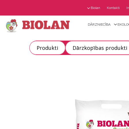
Biolan
Kontakti
I
DĀRZNIECĪBA
EKOLO
Produkti
Dārzkopības produkti